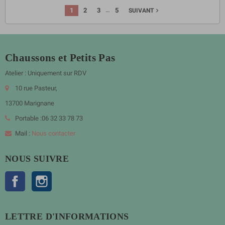
…
1
2
3
5
navigate_next
SUIVANT
Chaussons et Petits Pas
Atelier : Uniquement sur RDV
10 rue Pasteur,
13700 Marignane
Portable :06 32 33 78 73
Mail :
Nous contacter
NOUS SUIVRE
Facebook
Instagram
LETTRE D'INFORMATIONS