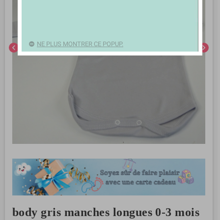
NE PLUS MONTRER CE POPUP.
chevron_left
chevron_right
body gris manches longues 0-3 mois