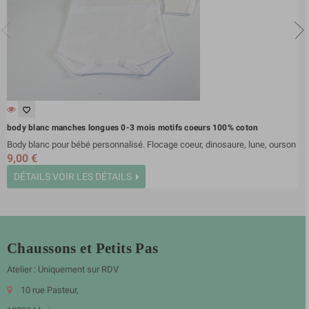
favorite_border
body blanc manches longues 0-3 mois motifs coeurs 100% coton
Body blanc pour bébé personnalisé. Flocage coeur, dinosaure, lune, ourson
9,00 €
DÉTAILS
VOIR LES DÉTAILS
Chaussons et Petits Pas
Atelier : Uniquement sur RDV
10 rue Pasteur,