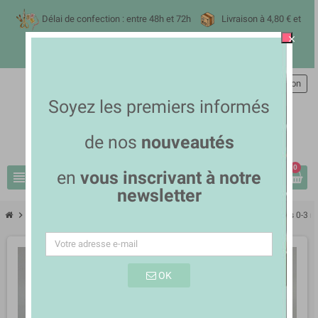
Délai de confection : entre 48h et 72h
Livraison à 4,80
€ et
close
offerte dès 70 euros
avec mondial relay
Commande rapide
person
Connexion
Soyez les premiers informés
de nos
nouveautés
0
en
vous inscrivant à notre
view_headline
search
newsletter
chevron_right
chevron_right
chevron_right
Vêtements et accessoires
Bodies
body blanc manches longues 0-3 m
OK