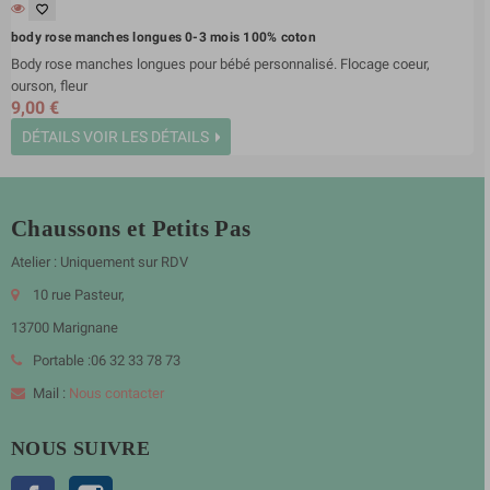
favorite_border
body rose manches longues 0-3 mois 100% coton
Body rose manches longues pour bébé personnalisé. Flocage coeur,
ourson, fleur
9,00 €
DÉTAILS
VOIR LES DÉTAILS
Chaussons et Petits Pas
Atelier : Uniquement sur RDV
10 rue Pasteur,
13700 Marignane
Portable :06 32 33 78 73
Mail :
Nous contacter
NOUS SUIVRE
Facebook
Instagram