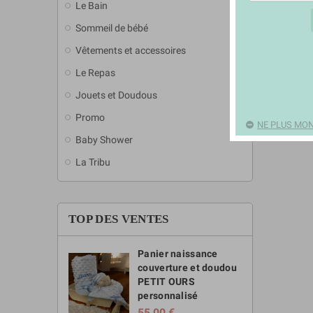
Le Bain
add
Veuillez
Sommeil de bébé
add
Vêtements et accessoires
add
Le Repas
add
Jouets et Doudous
add
Promo
NE PLUS MON
Baby Shower
La Tribu
TOP DES VENTES
Panier naissance
couverture et doudou
PETIT OURS
personnalisé
55,00 €