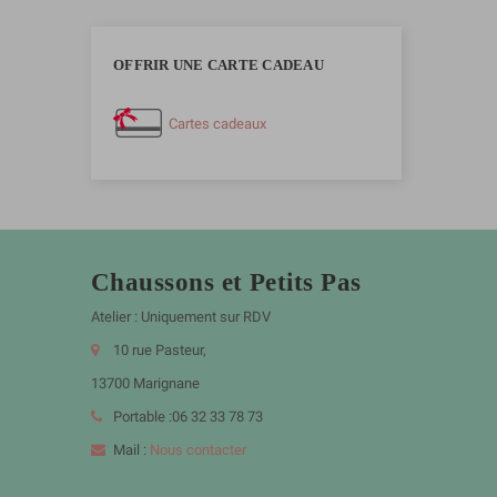
OFFRIR UNE CARTE CADEAU
Cartes cadeaux
Chaussons et Petits Pas
Atelier : Uniquement sur RDV
10 rue Pasteur,
13700 Marignane
Portable :06 32 33 78 73
Mail :
Nous contacter