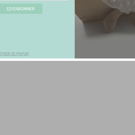
 essayer d'autres mots-clés pour décrire ce que vous recherchez.
S’ABONNER
TRER CE POPUP.