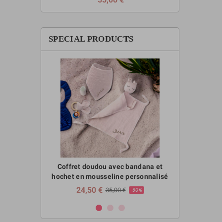
SPECIAL PRODUCTS
2 Bavoirs &
Coffret doudou avec bandana et
Coffret nai
orange
hochet en mousseline personnalisé
Sucette
24,50 €
17,50 
€
35,00 €
-30%
-30%