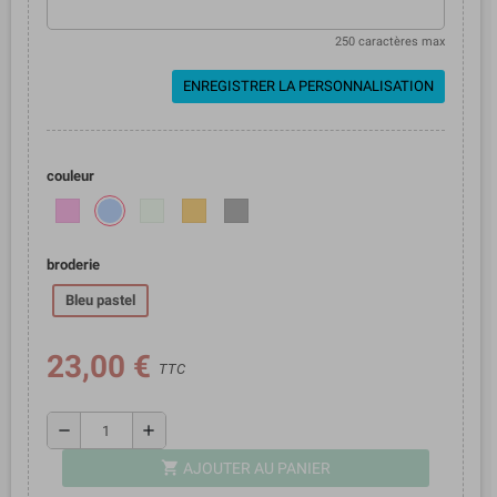
250 caractères max
ENREGISTRER LA PERSONNALISATION
couleur
broderie
Bleu pastel
23,00 €
TTC
remove
add
shopping_cart
AJOUTER AU PANIER