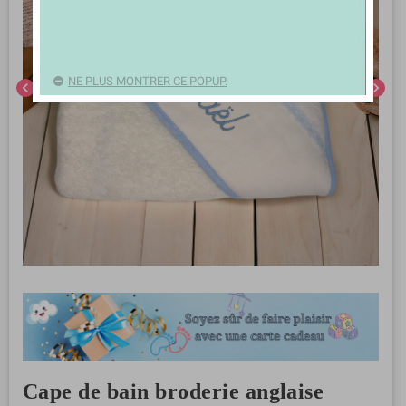
NE PLUS MONTRER CE POPUP.
chevron_left
chevron_right
Cape de bain broderie anglaise