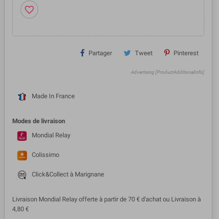
favorite_border
Partager
Tweet
Pinterest
Advertising [ProductAdditionalInfo]
Made In France
Modes de livraison
Mondial Relay
Colissimo
Click&Collect à Marignane
Livraison Mondial Relay offerte à partir de 70 € d'achat ou Livraison à
4,80 €