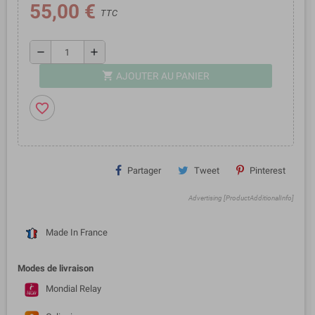
55,00 €
TTC
remove
add
shopping_cart
AJOUTER AU PANIER
favorite_border
Partager
Tweet
Pinterest
Advertising [ProductAdditionalInfo]
Made In France
Modes de livraison
Mondial Relay