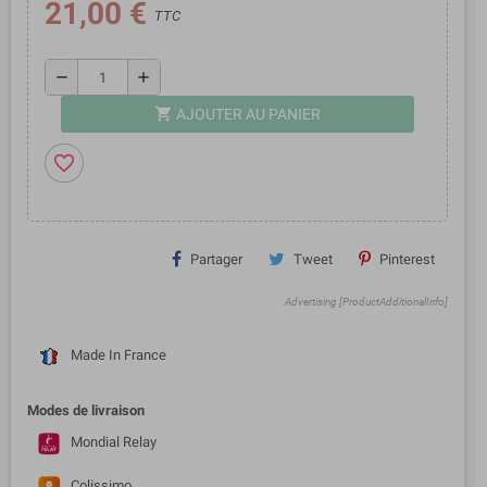
21,00 €
TTC
remove
add
shopping_cart
AJOUTER AU PANIER
favorite_border
Partager
Tweet
Pinterest
Advertising [ProductAdditionalInfo]
Made In France
Modes de livraison
Mondial Relay
Colissimo