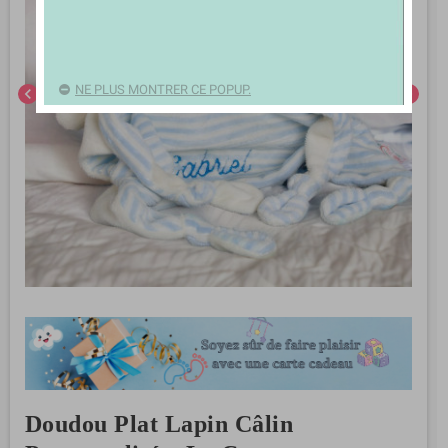
NE PLUS MONTRER CE POPUP.
chevron_left
chevron_right
Doudou Plat Lapin Câlin