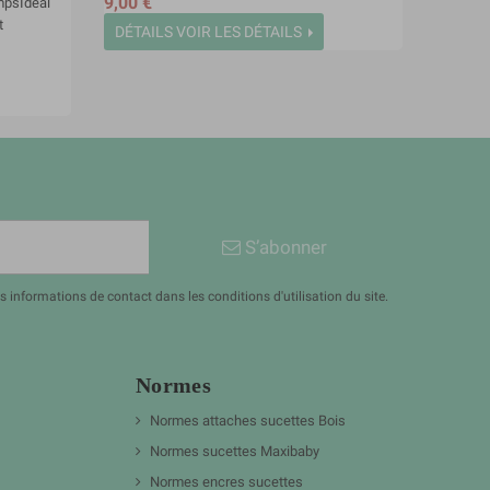
9,00 €
empsIdéal
t
DÉTAILS
VOIR LES DÉTAILS
S’abonner
informations de contact dans les conditions d'utilisation du site.
Normes
Normes attaches sucettes Bois
Normes sucettes Maxibaby
Normes encres sucettes