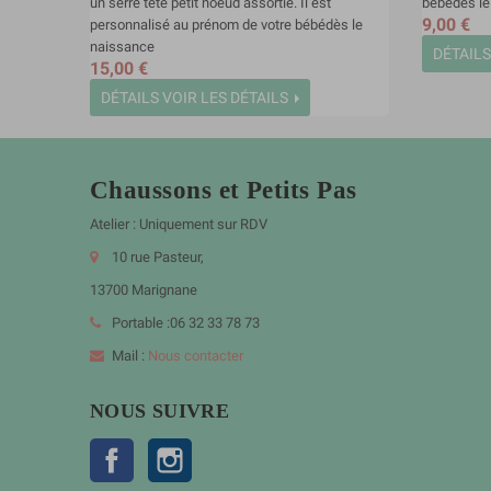
un serre tête petit noeud assortie. Il est
bébédès le
9,00 €
personnalisé au prénom de votre bébédès le
naissance
DÉTAILS
15,00 €
DÉTAILS
VOIR LES DÉTAILS
Chaussons et Petits Pas
Atelier : Uniquement sur RDV
10 rue Pasteur,
13700 Marignane
Portable :06 32 33 78 73
Mail :
Nous contacter
NOUS SUIVRE
Facebook
Instagram