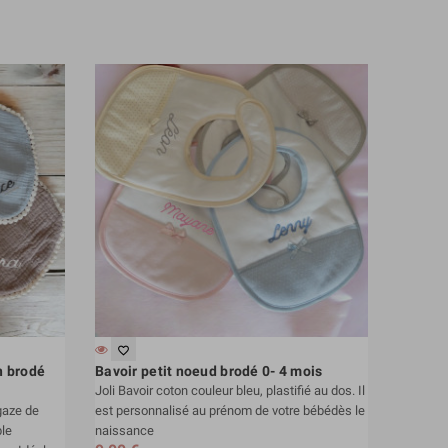
favorite_border
n brodé
Bavoir petit noeud brodé 0- 4 mois
Joli Bavoir coton couleur bleu, plastifié au dos. Il
gaze de
est personnalisé au prénom de votre bébédès le
ble
naissance