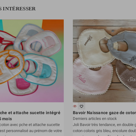
S INTÉRESSER
favorite_border
che et attache sucette intégré
Bavoir Naissance gaze de coto
5 mois
Derniers articles en stock
 coton avec pche et attache sucette
Joli Bavoir très tendance, en double 
l est personnalisé au prénom de votre
coton coloris gris bleu, encolure dou