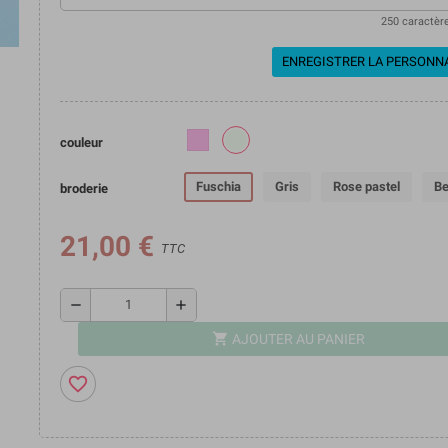
250 caractèr
ENREGISTRER LA PERSONN
couleur
Fuschia
Gris
Rose pastel
Be
broderie
21,00 €
TTC
remove
add
shopping_cart
AJOUTER AU PANIER
favorite_border