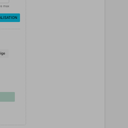
es max
ALISATION
ige