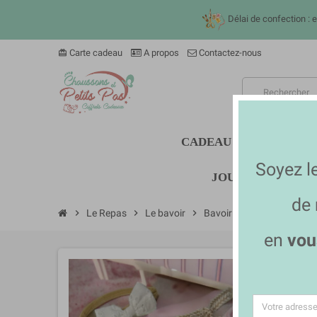
Délai de confection : 
Carte cadeau
A propos
Contactez-nous
card_giftcard
CADEAU BÉBÉ
SOM
Soyez l
JOUETS ET DOUD
de
chevron_right
Le Repas
chevron_right
Le bavoir
chevron_right
Bavoir broderie anglaise 
en
vou