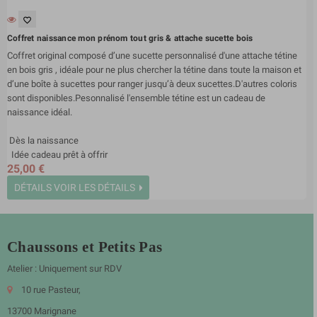
favorite_border
Coffret naissance mon prénom tout gris & attache sucette bois
Coffret original composé d’une sucette personnalisé d'une attache tétine
en bois gris , idéale pour ne plus chercher la tétine dans toute la maison et
d’une boîte à sucettes pour ranger jusqu’à deux sucettes.D'autres coloris
sont disponibles.Pesonnalisé l'ensemble tétine est un cadeau de
naissance idéal.
Dès la naissance
Idée cadeau prêt à offrir
25,00 €
DÉTAILS
VOIR LES DÉTAILS
Chaussons et Petits Pas
Atelier : Uniquement sur RDV
10 rue Pasteur,
13700 Marignane