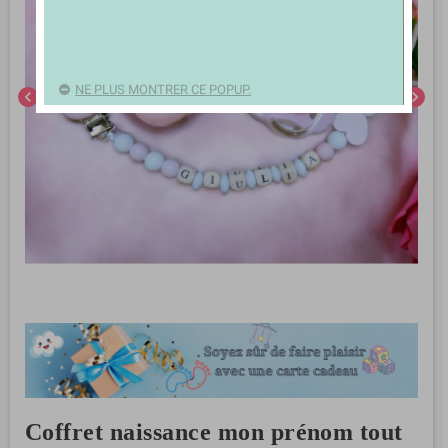
NE PLUS MONTRER CE POPUP.
chevron_left
chevron_right
Coffret naissance mon prénom tout