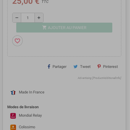
25,00 €
TTC
remove
add
shopping_cart
AJOUTER AU PANIER
favorite_border
Partager
Tweet
Pinterest
Advertising [ProductAdditionalInfo]
Made In France
Modes de livraison
Mondial Relay
Colissimo