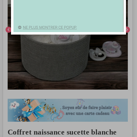
NE PLUS MONTRER CE POPUP.
chevron_left
chevron_right
Coffret naissance sucette blanche