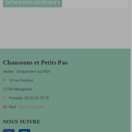
DÉTAILS
VOIR LES DÉTAILS
Chaussons et Petits Pas
Atelier : Uniquement sur RDV
10 rue Pasteur,
13700 Marignane
Portable :06 32 33 78 73
Mail :
Nous contacter
NOUS SUIVRE
Facebook
Instagram