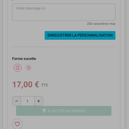
250 caractères max
ENREGISTRER LA PERSONNALISATION
Forme sucette
17,00 €
TTC
remove
add
shopping_cart
AJOUTER AU PANIER
favorite_border