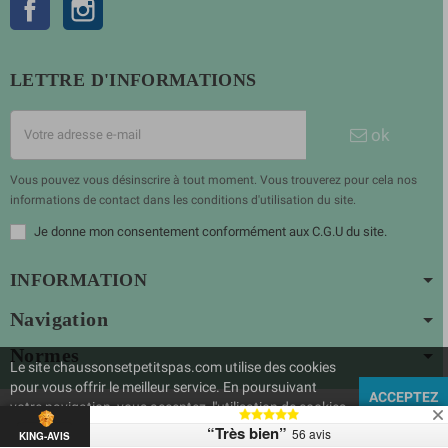
LETTRE D'INFORMATIONS
ok
Vous pouvez vous désinscrire à tout moment. Vous trouverez pour cela nos
informations de contact dans les conditions d'utilisation du site.
Je donne mon consentement conformément aux C.G.U du site.
INFORMATION
Navigation
Normes
Le site chaussonsetpetitspas.com utilise des cookies
pour vous offrir le meilleur service. En poursuivant
ACCEPTEZ
votre navigation, vous acceptez l'utilisation de cookies
Copyright © 2023
Chaussons et Petits pas
| Réalisé par ARTUALITE
de ce site.
“Très bien”
56 avis
KING-AVIS