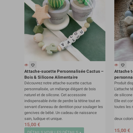
favorite_border
favorite_border
Attache-sucette Personnalisée Cactus –
Attache t
Bois & Silicone Alimentaire
personna
Découvrez notre attache-sucette cactus
Produit dis
personnalisée, un mélange élégant de bois
L'attache t
naturel et de silicone. Cet accessoire
de silicon
indispensable évite de perdre la tétine tout en
Elle est co
servant d'anneau de dentition pour soulager les
toutes les
gencives de bébé. Un cadeau de naissance
sain, ludique et unique.
deux coloris
15,00 €
15,00 €
DÉTAILS
VOIR LES DÉTAILS