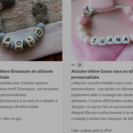
favorite_border
étine Dinosaure en silicone
Attache tétine Coeur rose en si
lisée
personnalisée
ponible avec d'autres options
L’Attache sucette modèle coeur rose
étine motif Dinosaure , est en perles
personnalisée. Les perles en silicon
e personnalisées
également aider à soulager les doule
nfectionnée à la main et s’adapte à
dentaires. Il existe différentes coule
 marques de tétine bébé.
designs, ce qui en fait un accessoire
élégant.Elle est confectionnée à la m
: bleu et gris
s’adapte à toutes les marques de tét
Idée cadeau prêt à offrir