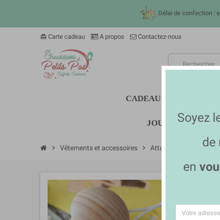
Délai de confection : 
Carte cadeau
A propos
Contactez-nous
card_giftcard
CADEAU BÉBÉ
SOM
Soyez l
JOUETS ET DOUD
de
chevron_right
Vêtements et accessoires
chevron_right
Attache sucette silicon
en
vou