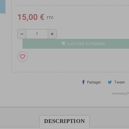
15,00 €
TTC
remove
add
shopping_cart
AJOUTER AU PANIER
favorite_border
Partager
Tweet
Advertising [
DESCRIPTION