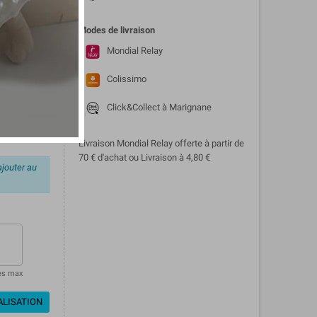
e pour ne
bé lors des
Modes de livraison
, sain et
Mondial Relay
Colissimo
Click&Collect à Marignane
Livraison Mondial Relay offerte à partir de
70 € d'achat ou Livraison à 4,80 €
ajouter au
es max
ALISATION