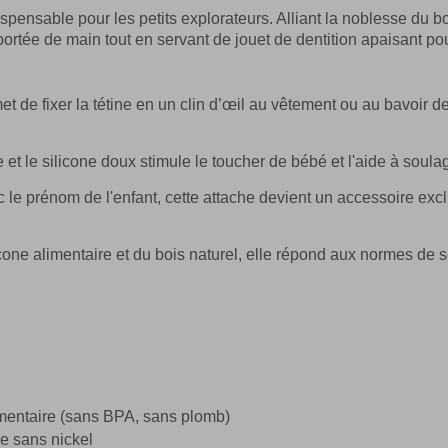
spensable pour les petits explorateurs. Alliant la noblesse du boi
portée de main tout en servant de jouet de dentition apaisant po
t de fixer la tétine en un clin d’œil au vêtement ou au bavoir d
e et le silicone doux stimule le toucher de bébé et l'aide à soul
le prénom de l'enfant, cette attache devient un accessoire exc
ne alimentaire et du bois naturel, elle répond aux normes de séc
limentaire (sans BPA, sans plomb)
le sans nickel