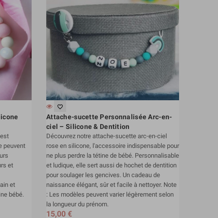
favorite_border
licone
Attache-sucette Personnalisée Arc-en-
ciel – Silicone & Dentition
 est
Découvrez notre attache-sucette arc-en-ciel
e peuvent
rose en silicone, l'accessoire indispensable pour
urs
ne plus perdre la tétine de bébé. Personnalisable
urs et
et ludique, elle sert aussi de hochet de dentition
pour soulager les gencives. Un cadeau de
ain et
naissance élégant, sûr et facile à nettoyer. Note
ine bébé.
: Les modèles peuvent varier légèrement selon
la longueur du prénom.
15,00 €