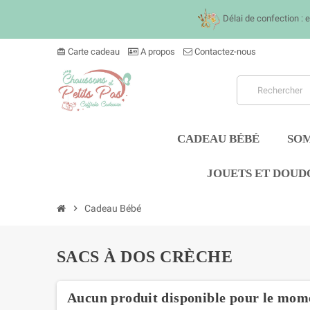
Délai de confection : 
Carte cadeau
A propos
Contactez-nous
card_giftcard
CADEAU BÉBÉ
SOM
JOUETS ET DOUD
chevron_right
Cadeau Bébé
SACS À DOS CRÈCHE
Aucun produit disponible pour le mom