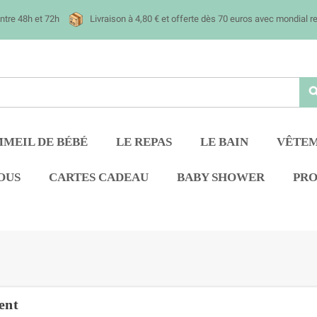
entre 48h et 72h
Livraison à 4,80
€ et offerte dès 70 euros
avec mondial re
sea
MEIL DE BÉBÉ
LE REPAS
LE BAIN
VÊTEM
OUS
CARTES CADEAU
BABY SHOWER
PR
ent