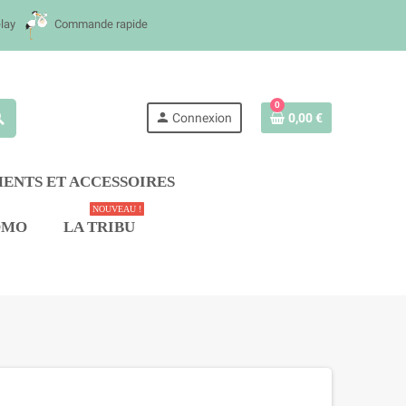
lay
Commande rapide
0
rch
person
Connexion
0,00 €
ENTS ET ACCESSOIRES
NOUVEAU !
OMO
LA TRIBU