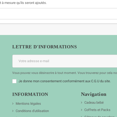
et à mesure qu'ils seront ajoutés.
LETTRE D'INFORMATIONS
Vous pouvez vous désinscrire à tout moment. Vous trouverez pour cela nos 
Je donne mon consentement conformément aux C.G.U du site.
Navigation
INFORMATION
Cadeau bébé
Mentions légales
Coffrets et Packs
Conditions d'utilisation